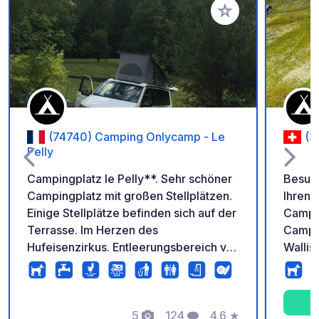
Zu Ihren Favoriten 
(74740) Camping Onlycamp - Le
(3
Pelly
Campingplatz le Pelly**. Sehr schöner
Besuch
Campingplatz mit großen Stellplätzen.
Ihren Aufent
Einige Stellplätze befinden sich auf der
Campin
Terrasse. Im Herzen des
Campin
Hufeisenzirkus. Entleerungsbereich vor
Wallis
Ort. Brot und Gebäck werden jeden
Stellp
Morgen vor Ort gebacken. Fordern Sie
Wohnmo
Ihren Pass an den Parkhauskassen an,
außer
um freien Zugang zum Campingplatz
5
124
4.6
★
auf di