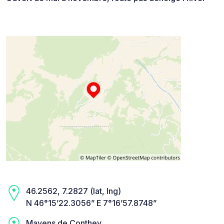
46.2562, 7.2827 (lat, lng)
N 46°15’22.3056” E 7°16’57.8748”
Mayens de Conthey