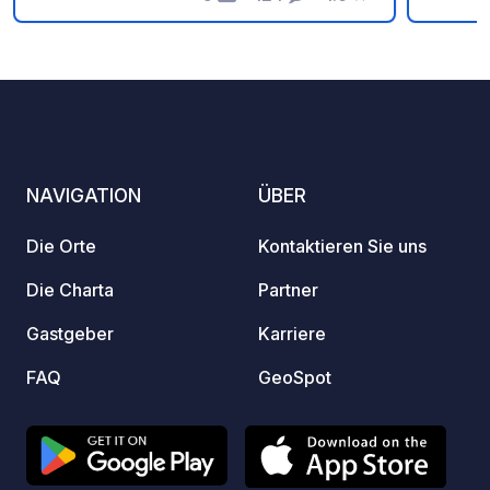
Fotos
Kommentare
Bewertung
zu erhalten.
Campin
Gräche
Gondel
Minute
Minuten zu Fuß
Gäste 
Colli
NAVIGATION
ÜBER
wo Kin
spiele
Die Orte
Kontaktieren Sie uns
zu ein
perfek
Die Charta
Partner
Somme
Gastgeber
Karriere
Wande
Whirlpo
FAQ
GeoSpot
reserv
Website. Dort finden Sie
wichti
Verfügb