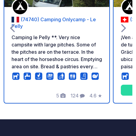
(74740) Camping Onlycamp - Le
(3
Pelly
Camping le Pelly **. Very nice
¡Ven a
campsite with large pitches. Some of
de tu estancia
the pitches are on the terrace. In the
Grächb
heart of the horseshoe circus. Emptying
ubicad
area on site. Bread & pastries every
paisaj
morning baked on site. Ask for your
Ofrece
pass at the car park ticket offices to
autoca
gain free access to the campsite.
con ex
5
124
4.6
★
de las
Fotos
Comentarios
Calificación
campin
Gräche
remont
autobús
los má