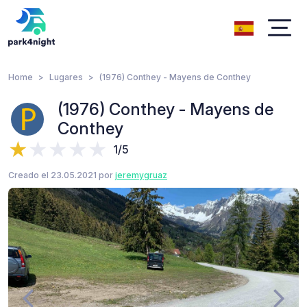
Home
Lugares
(1976) Conthey - Mayens de Conthey
(1976) Conthey - Mayens de
Conthey
1/5
Creado el 23.05.2021 por
jeremygruaz