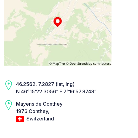
46.2562, 7.2827 (lat, lng)
N 46°15’22.3056” E 7°16’57.8748”
Mayens de Conthey
1976 Conthey,
Switzerland