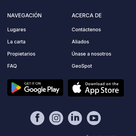
situad
un par
NAVEGACIÓN
ACERCA DE
bajo l
Nuestr
Lugares
Contáctenos
un ref
para r
La carta
Aliados
verano
Propietarios
Únase a nosotros
camina
invita
FAQ
GeoSpot
energí
te rec
con su
nuestra pági
online
Encont
import
precios. Tenga en cuenta lo s
Horari
posibl