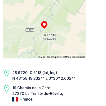
48.9720, 0.5118 (lat, lng)
N 48°58’19.2324” E 0°30’42.6024”
19 Chemin de la Gare
27270 La Trinité-de-Réville,
France