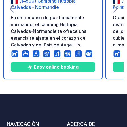
(14590) Camping Huttopia
(1
Calvados - Normandie
Point 
En un remanso de paz típicamente
Gracia
normando, el camping Huttopia
disfru
Calvados-Normandie te ofrece una
del día
estancia relajante en el corazón de
cubier
Calvados y del País de Auge. Un
al mar
camping completamente renovado con
julio 
piscina cubierta y climatizada,
en Nor
actividades para niños y adultos en
de bie
Easy online booking
verano, así como Pizza-Grill y un bar
ubicac
en el lugar.
playas
Natura
10
20
4.4
★
Fotos
Comentarios
Calificación
amante
Sallen
sende
NAVEGACIÓN
ACERCA DE