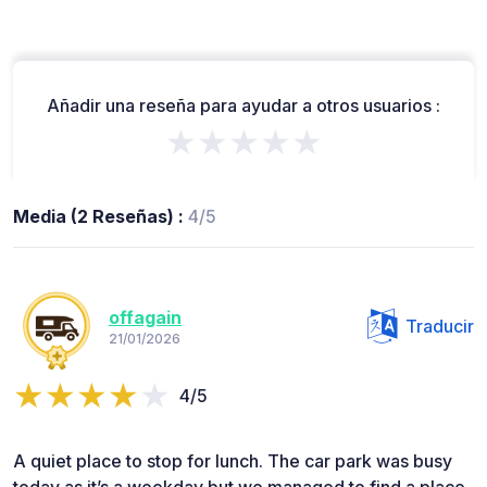
Añadir una reseña para ayudar a otros usuarios :
★★★★★
Media (2 Reseñas) :
4/5
offagain
Traducir
21/01/2026
4/5
A quiet place to stop for lunch. The car park was busy
today as it’s a weekday but we managed to find a place.