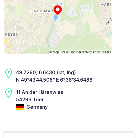
49.7290, 6.6430 (lat, lng)
N 49°43’44.508” E 6°38’34.6488”
11 An der Härenwies
54296 Trier,
Germany