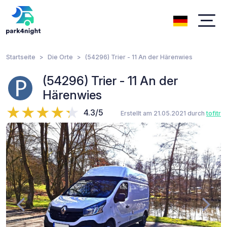
Startseite
Die Orte
(54296) Trier - 11 An der Härenwies
(54296) Trier - 11 An der
Härenwies
4.3/5
Erstellt am 21.05.2021 durch
tofitr