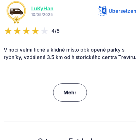
LuKyHan
Übersetzen
10/05/2025
4/5
V noci velmi tiché a klidné místo obklopené parky s
rybníky, vzdálené 3.5 km od historického centra Trevíru.
Mehr