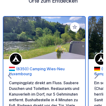
Orte zum Entdecken
Zu Ihren Favoriten 
(6350) Camping Wies-Neu
(5
Luxembourg
Campi
Campingplatz direkt am Fluss. Saubere
Ein se
Duschen und Toiletten. Restaurants und
(Chale
Kanuverleih im Dorf, nur 5 Gehminuten
herrli
entfernt. Bushaltestelle in 4 Minuten zu
Sanitä
Fuß. Radweg direkt vor der Tür. Viele
sehr s