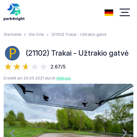
Startseite
Die Orte
(21102) Trakai - Užtrakio gatvė
(21102) Trakai - Užtrakio gatvė
2.67/5
Erstellt am 20.05.2021 durch
Aleksas