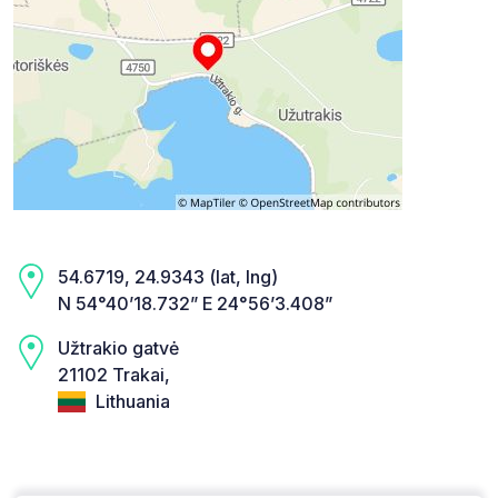
54.6719, 24.9343 (lat, lng)
N 54°40’18.732” E 24°56’3.408”
Užtrakio gatvė
21102 Trakai,
Lithuania