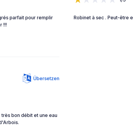
rés parfait pour remplir
Robinet à sec . Peut-être e
 !!!
Übersetzen
 très bon débit et une eau
d'Arbois.