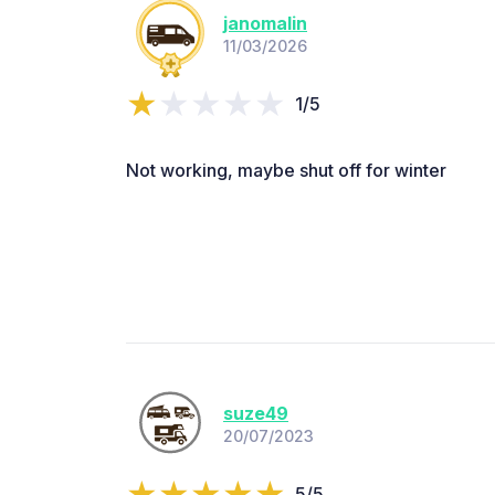
janomalin
11/03/2026
1/5
Not working, maybe shut off for winter
suze49
20/07/2023
5/5