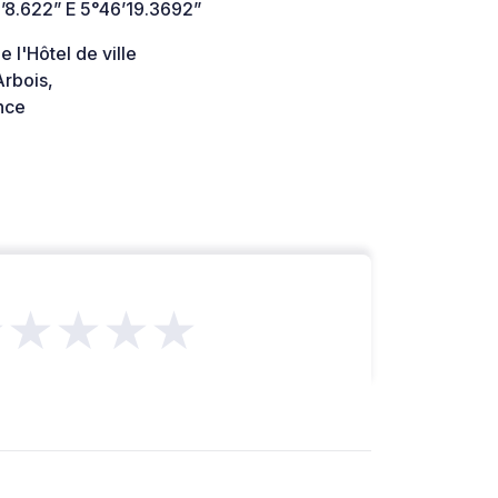
’8.622” E 5°46’19.3692”
e l'Hôtel de ville
rbois,
nce
★★★★★