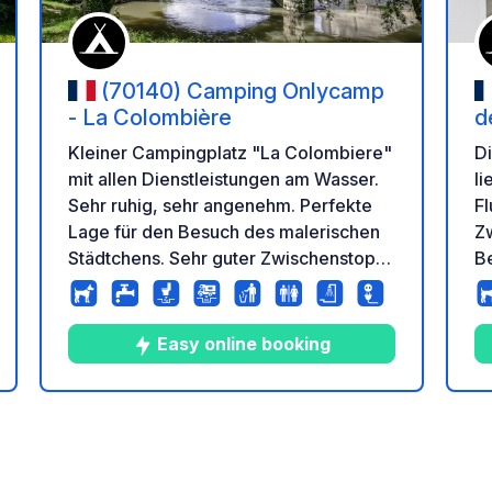
(70140) Camping Onlycamp
- La Colombière
d
Kleiner Campingplatz "La Colombiere"
Di
mit allen Dienstleistungen am Wasser.
li
Sehr ruhig, sehr angenehm. Perfekte
Fl
Lage für den Besuch des malerischen
Zw
Städtchens. Sehr guter Zwischenstopp.
Be
Schöne Bademöglichkeiten in der
d
Nähe mit Barbetrieb im Sommer auf
Ca
der Insel.
zu
Easy online booking
zu
St
Un
9
66
4.6
★
tung
Fotos
Kommentare
Bewertung
U
W