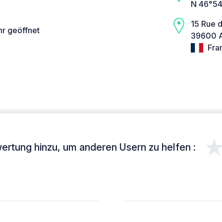
N 46°54
15 Rue d
hr geöffnet
39600 A
Fra
ertung hinzu, um anderen Usern zu helfen :