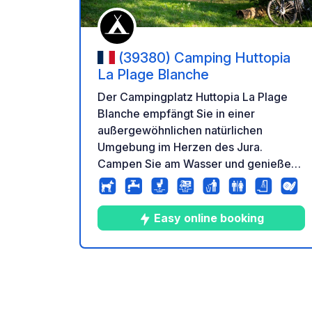
(39380) Camping Huttopia
La Plage Blanche
Der Campingplatz Huttopia La Plage
Blanche empfängt Sie in einer
außergewöhnlichen natürlichen
Umgebung im Herzen des Jura.
Campen Sie am Wasser und genießen
Sie das Angeln im Fluss, das schöne
Schwimmbad und die Ruhe dieses
Familiencampingplatzes, auf dem Ruhe
Easy online booking
herrscht. Profitieren Sie von den vielen
Huttopia-Services: Bäckerei und
Frühstück, hausgemachte Pizzen,
10
21
3.7
★
Fotos
Kommentare
Bewer
Verleih von Elektro-Mountainbikes,
verschiedene Aktivitäten vor Ort... und