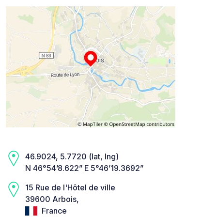
46.9024, 5.7720 (lat, lng)
N 46°54’8.622” E 5°46’19.3692”
15 Rue de l'Hôtel de ville
39600 Arbois,
France