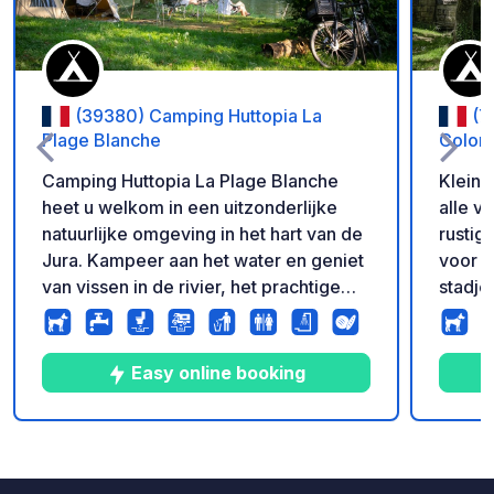
(39380) Camping Huttopia La
(7
Plage Blanche
Colom
Camping Huttopia La Plage Blanche
Kleine
heet u welkom in een uitzonderlijke
alle v
natuurlijke omgeving in het hart van de
rustig
Jura. Kampeer aan het water en geniet
voor e
van vissen in de rivier, het prachtige
stadje
zwembad en de rust van deze
Gewel
familiecamping waar rust heerst.
buurt 
Profiteer van de vele Huttopia-
Easy online booking
diensten: bakkerij en ontbijt,
zelfgemaakte pizza's, verhuur van
elektrische mountainbikes,
10
21
3.7
★
Foto's
Commentaren
Beoordeling
verschillende activiteiten ter plaatse...