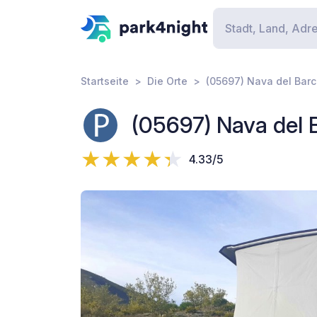
Startseite
Die Orte
(05697) Nava del Barco
(05697) Nava del B
4.33/5