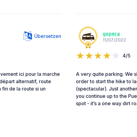
gspera
Übersetzen
11/07/2022
4/5
ivement ici pour la marche
A very quite parking. We sl
épart alternatif, route
order to start the hike to 
 fin de la route si un
(spectacular). Just another
you continue up to the Pue
spot - it’s a one way dirt r