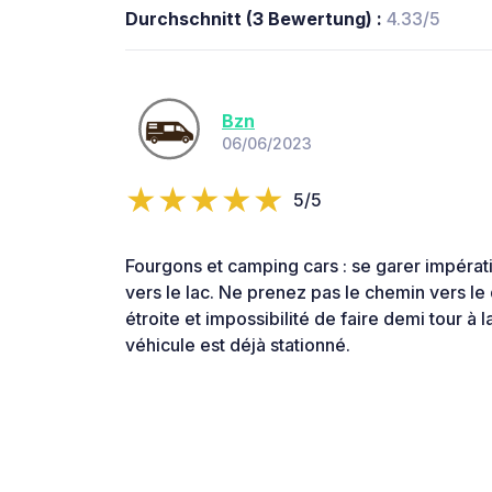
Durchschnitt (3 Bewertung) :
4.33/5
Bzn
06/06/2023
5/5
Fourgons et camping cars : se garer impérat
vers le lac. Ne prenez pas le chemin vers le d
étroite et impossibilité de faire demi tour à la
véhicule est déjà stationné.