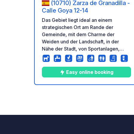
(10710) Zarza de Granadilla -
Calle Goya 12-14
Das Gebiet liegt ideal an einem
strategischen Ort am Rande der
Gemeinde, mit dem Charme der
Weiden und der Landschaft, in der
Nähe der Stadt, von Sportanlagen,
einem städtischen Schwimmbad,
Restaurants, Geschäften, einem
Tabakladen, einer Apotheke und einer
Easy online booking
Tankstelle. Anschluss an die nur 6 km
entfernte Autobahn A66.
Sehenswürdigkeiten: das
10
186
4.9
★
Fotos
Kommentare
Bewer
mittelalterliche Dorf Granadilla, die
römischen Ruinen von Caparra, das
jüdische Viertel Hervas, der Stausee
Gabriel y Galan, zahlreiche natürliche
Pools in der Umgebung,