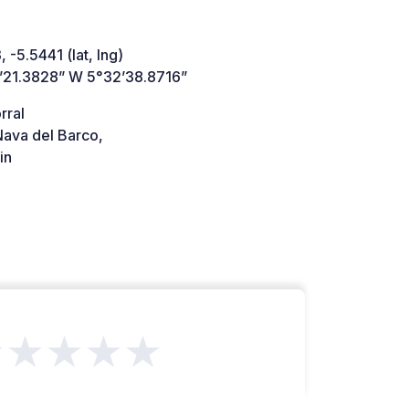
 -5.5441 (lat, lng)
’21.3828” W 5°32’38.8716”
rral
ava del Barco,
in
★★★★★