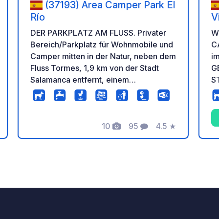
(37193) Area Camper Park El
Río
V
DER PARKPLATZ AM FLUSS. Privater
W
Bereich/Parkplatz für Wohnmobile und
CA
Camper mitten in der Natur, neben dem
im
Fluss Tormes, 1,9 km von der Stadt
G
Salamanca entfernt, einem
S
Weltkulturerbe. 2 Tank- und
IN
Entleerungsstellen, 29 Stellplätze,
0:00
davon 10 mit Elektroantrieb.
au
10
95
4.5
★
Re
Fotos
Kommentare
Bewertung
T
Re
tung
o
KEN
Mo
S
Uh