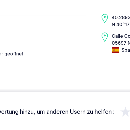
40.2893,
N 40°17
Calle Co
05697 N
Spa
hr geöffnet
ertung hinzu, um anderen Usern zu helfen :