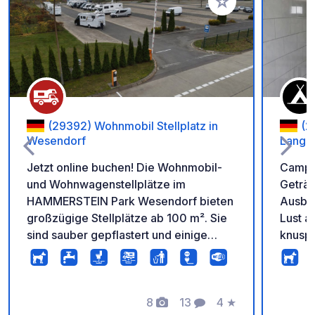
Zu Ihren Favoriten 
(29392) Wohnmobil Stellplatz in
(2
Wesendorf
Langli
Jetzt online buchen! Die Wohnmobil-
Campin
und Wohnwagenstellplätze im
Geträ
HAMMERSTEIN Park Wesendorf bieten
Ausbli
großzügige Stellplätze ab 100 m². Sie
Lust a
sind sauber gepflastert und einige
knuspr
verfügen über Grünflächen direkt am
Curryw
Stellplatz. Strom, Wasser und
erfris
Abwasser sind inklusive. Die Zufahrt
unserer See
erfolgt vollautomatisch mit einem
8
13
4
★
Besuch
Fotos
Kommentare
Bewertung