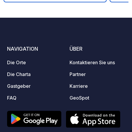
Code, den Sie nach der Buchung
gibt a
erhalten.
Häusch
ist seh
Sanitä
Imbiss
Sonnta
NAVIGATION
ÜBER
Die Orte
Kontaktieren Sie uns
Die Charta
Partner
Gastgeber
Karriere
FAQ
GeoSpot