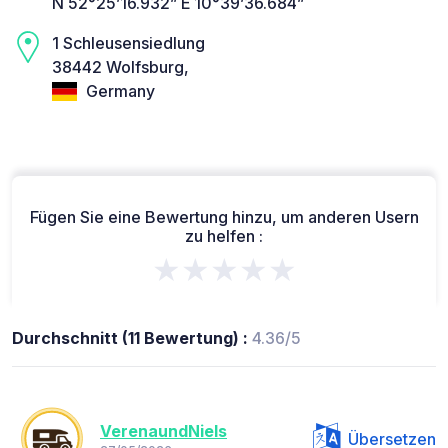
N 52°25’16.932” E 10°39’36.684”
1 Schleusensiedlung
38442 Wolfsburg,
Germany
Fügen Sie eine Bewertung hinzu, um anderen Usern
zu helfen :
★★★★★
Durchschnitt (11 Bewertung) :
4.36/5
VerenaundNiels
Übersetzen