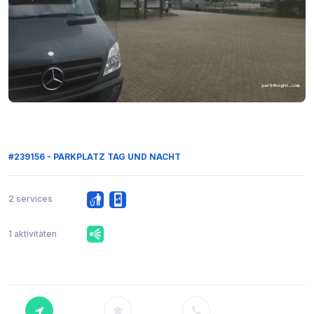
#239156 - PARKPLATZ TAG UND NACHT
2 services
1 aktivitäten