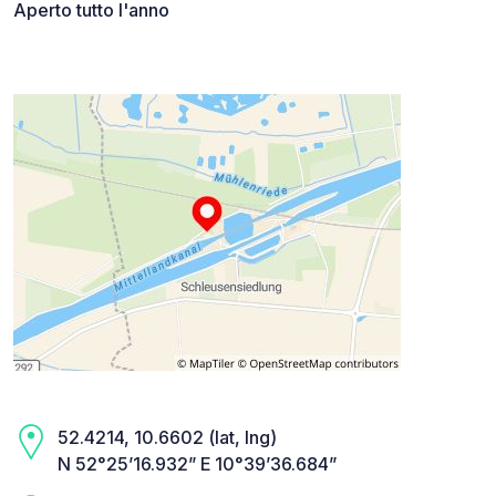
Aperto tutto l'anno
52.4214, 10.6602 (lat, lng)
N 52°25’16.932” E 10°39’36.684”