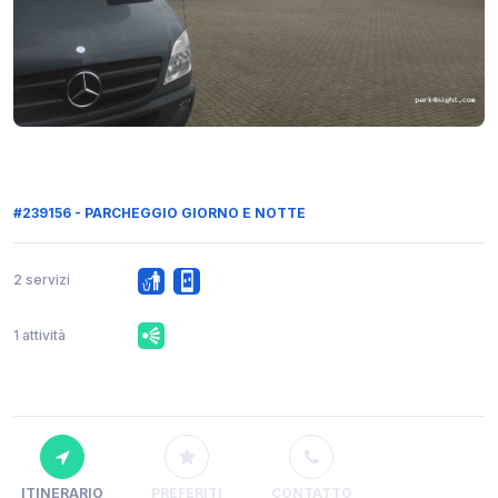
#239156 - PARCHEGGIO GIORNO E NOTTE
2 servizi
1 attività
ITINERARIO
PREFERITI
CONTATTO