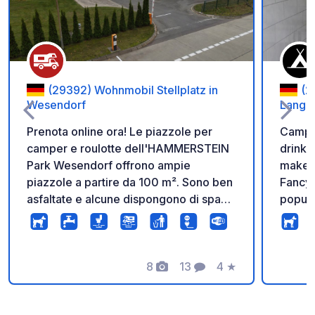
(29392) Wohnmobil Stellplatz in
(2
Wesendorf
Langli
Prenota online ora! Le piazzole per
Campin
camper e roulotte dell'HAMMERSTEIN
drinks,
Park Wesendorf offrono ampie
make y
piazzole a partire da 100 m². Sono ben
Fancy 
asfaltate e alcune dispongono di spazi
popula
verdi direttamente sulla piazzola.
refres
Elettricità, acqua e scarico sono inclusi.
lakeside terra
L'accesso è completamente
"Very 
automatico tramite un codice che
8
13
4
★
also pi
Foto
Commenti
Valutazione
riceverete al momento della
Everyt
prenotazione.
the san