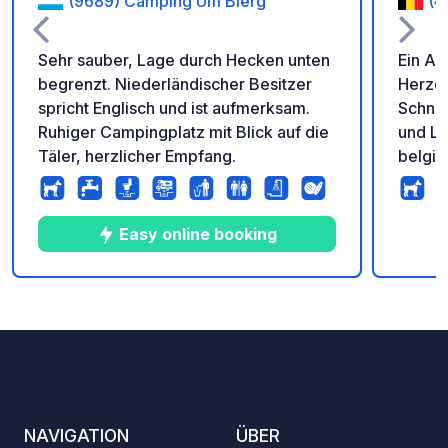
(9689) Camping Um Bierg
(4
Sehr sauber, Lage durch Hecken unten
Ein Au
begrenzt. Niederländischer Besitzer
Herzen
spricht Englisch und ist aufmerksam.
Schnit
Ruhiger Campingplatz mit Blick auf die
und Lu
Täler, herzlicher Empfang.
belgis
Ouren 
unberü
tiefen
Easy online booking
typisc
10
19
3.6
★
Fotos
Kommentare
Bewertung
NAVIGATION
ÜBER