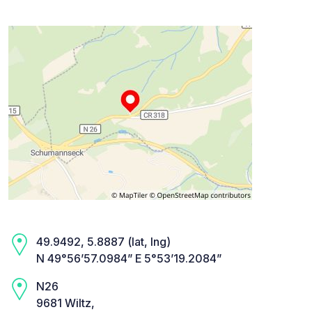
49.9492, 5.8887 (lat, lng)
N 49°56’57.0984” E 5°53’19.2084”
N26
9681 Wiltz,