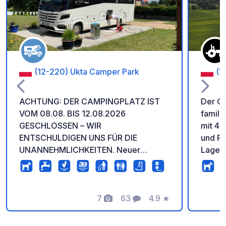
(12-220) Ukta Camper Park
(1
ACHTUNG: DER CAMPINGPLATZ IST
Der Ca
VOM 08.08. BIS 12.08.2026
famili
GESCHLOSSEN – WIR
mit 40
ENTSCHULDIGEN UNS FÜR DIE
und Fi
UNANNEHMLICHKEITEN. Neuer
Lagerf
Standort für Service/Unterkunft. Wir
bieten
bieten Parkplätze für große
Eier a
Wohnmobile/Wohnwagen (über 12 m
Ferien
Länge) sowie komfortable Duschen
7
63
4.9
★
Kosten
Fotos
Kommentare
Bewertung
und Toiletten. Kajakfahren, Radfahren
und Wandern sind möglich. In der Nähe