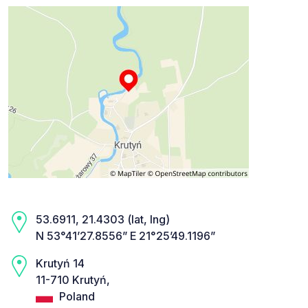
53.6911, 21.4303 (lat, lng)
N 53°41’27.8556” E 21°25’49.1196”
Krutyń 14
11-710 Krutyń,
Poland