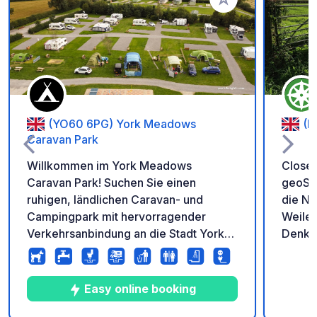
Zu Ihren Favoriten 
(YO60 6PG) York Meadows
(D
Caravan Park
Willkommen im York Meadows
Closed
Caravan Park! Suchen Sie einen
geoSPO
ruhigen, ländlichen Caravan- und
die Na
Campingpark mit hervorragender
Weile abzus
Verkehrsanbindung an die Stadt York?
Denke
Dann sind Sie hier genau richtig. Der
Ihrer An
Campingplatz liegt im ruhigen Dorf
Fahrze
Sheriff Hutton, umgeben von sanften
ausges
Easy online booking
Hügeln und Feldern, eingebettet in die
Grille