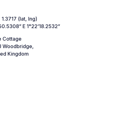
1.3717 (lat, lng)
50.5308” E 1°22’18.2532”
e Cottage
J Woodbridge,
ted Kingdom