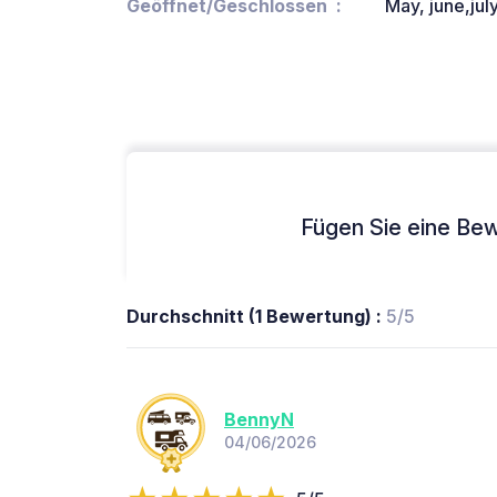
Geöffnet/Geschlossen
May, june,jul
Fügen Sie eine Bew
Durchschnitt (1 Bewertung) :
5/5
BennyN
04/06/2026