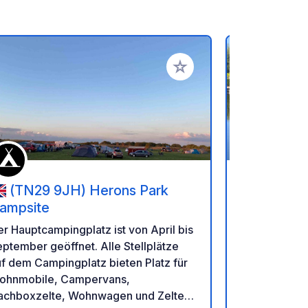
en hinzufügen
Zu Ihren Favoriten hinzufü
(TN29 9JH) Herons Park
(62610
ampsite
Camping La 
r Hauptcampingplatz ist von April bis
des Ardres-
ptember geöffnet. Alle Stellplätze
Pas-de-Cala
f dem Campingplatz bieten Platz für
zahlreiche A
ohnmobile, Campervans,
Tretbootfah
achboxzelte, Wohnwagen und Zelte.