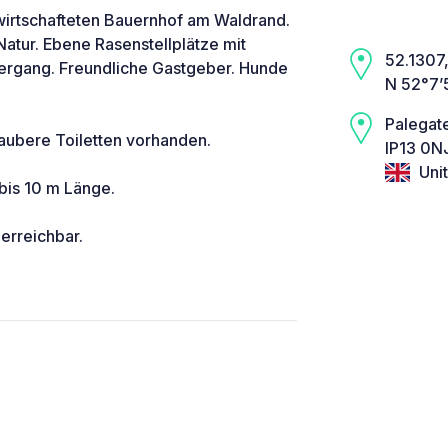
wirtschafteten Bauernhof am Waldrand.
Natur. Ebene Rasenstellplätze mit
52.1307, 
rgang. Freundliche Gastgeber. Hunde
N 52°7’
Palegat
saubere Toiletten vorhanden.
IP13 0N
Uni
bis 10 m Länge.
 erreichbar.