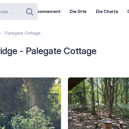
Abonnement
Die Orte
Die Charta
Suchen
 - Palegate Cottage
idge - Palegate Cottage