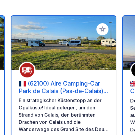
en Favoriten hinzufügen
Zu Ihren Favorit
(62100) Aire Camping-Car
Park de Calais (Pas-de-Calais) –
C
Grand Site des Deux Caps et
Ein strategischer Küstenstopp an der
De
Côte d'Opale
Opalküste! Ideal gelegen, um den
Se
Strand von Calais, den berühmten
au
Drachen von Calais und die
W
Wanderwege des Grand Site des Deux
D