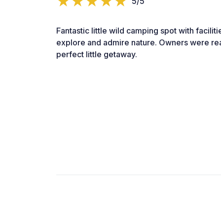
5/5
Fantastic little wild camping spot with faciliti
explore and admire nature. Owners were real
perfect little getaway.