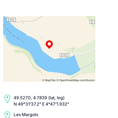
49.5270, 4.7839 (lat, lng)
N 49°31’37.2” E 4°47’1.932”
Les Margots