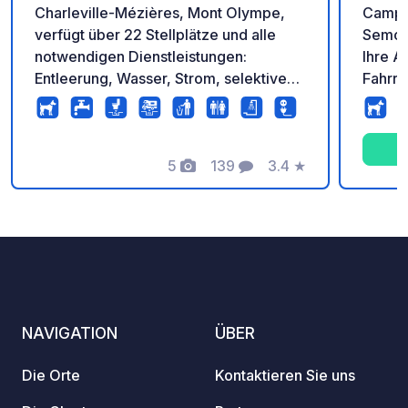
Charleville-Mézières, Mont Olympe,
Campin
verfügt über 22 Stellplätze und alle
Semois
notwendigen Dienstleistungen:
Ihre A
Entleerung, Wasser, Strom, selektive
Fahrra
Sortierung, WLAN usw. Es liegt in einer
schöne
grünen und bewaldeten Umgebung, in
Wohnbe
der Nähe der Maas und der Guinguette.
das Ta
5
139
3.4
★
für ei
Fotos
Kommentare
Bewertung
idylli
schaff
NAVIGATION
ÜBER
Die Orte
Kontaktieren Sie uns