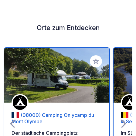
Orte zum Entdecken
Zu Ihren Favoriten 
(08000) Camping Onlycamp du
(5
Mont Olympe
la Sem
Der städtische Campingplatz
Im Süd