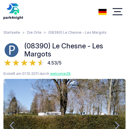
Startseite
Die Orte
(08390) Le Chesne - Les Margots
(08390) Le Chesne - Les
Margots
4.53/5
Erstellt am 01.10.2011 durch
welcome28