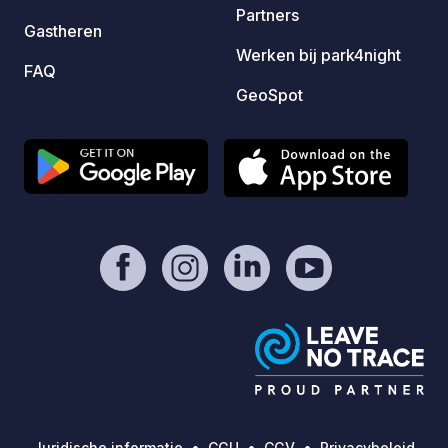
Partners
Gastheren
Werken bij park4night
FAQ
GeoSpot
Juridische informatie
CGU
CGV
Privacybeleid