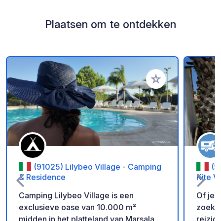
Plaatsen om te ontdekken
Voeg toe aan je fav
(91025) Lilybeo Village - Camping
(9
& Residence
Kite V
Camping Lilybeo Village is een
Of je 
exclusieve oase van 10.000 m²
zoek i
midden in het platteland van Marsala,
reizig