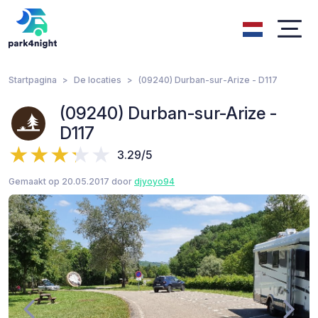
Startpagina
De locaties
(09240) Durban-sur-Arize - D117
(09240) Durban-sur-Arize -
D117
3.29/5
Gemaakt op 20.05.2017 door
djyoyo94