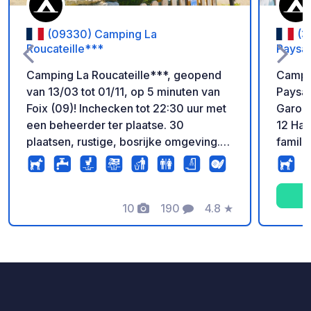
(09330) Camping La
(3
Roucateille***
Paysa
Camping La Roucateille***, geopend
Campin
van 13/03 tot 01/11, op 5 minuten van
Paysag
Foix (09)! Inchecken tot 22:30 uur met
Garonn
een beheerder ter plaatse. 30
12 Ha 
plaatsen, rustige, bosrijke omgeving.
familia
Grote stortplaats voor campers en
een g
vrachtwagens. Gratis wifi. Ook
200 m²
aanwezig: - Kruidenierswinkel -
tal van
Verwarmd zwembad (mei tot
10
190
4.8
★
uw vak
Foto's
Commentaren
Beoordeling
september) - Brood, luxe broodjes en
Kinder
pizza's om mee te nemen (mei tot
gigant
september) - Wijnbar & restaurant (juli-
trampo
augustus) De ruimte en de natuur
speelg
maken deze plek tot een klein
Rabbit
paradijsje. De plaatsen zijn allemaal
skelte