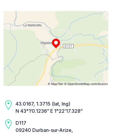
43.0167, 1.3715 (lat, lng)
N 43°1’0.1236” E 1°22’17.328”
D117
09240 Durban-sur-Arize,