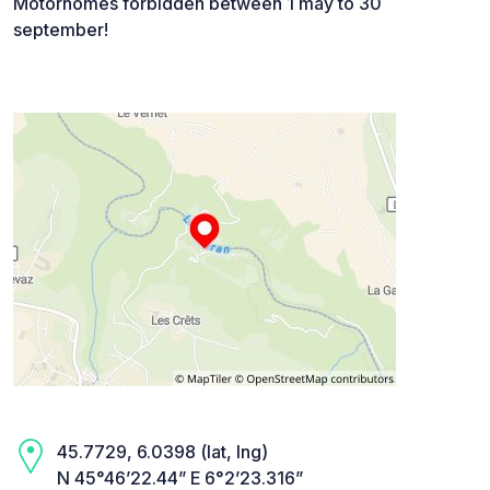
Motorhomes forbidden between 1 may to 30
september!
45.7729, 6.0398 (lat, lng)
N 45°46’22.44” E 6°2’23.316”