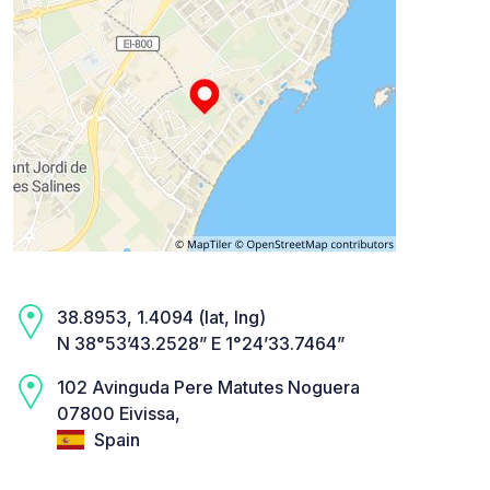
38.8953, 1.4094 (lat, lng)
N 38°53’43.2528” E 1°24’33.7464”
102 Avinguda Pere Matutes Noguera
07800 Eivissa,
Spain