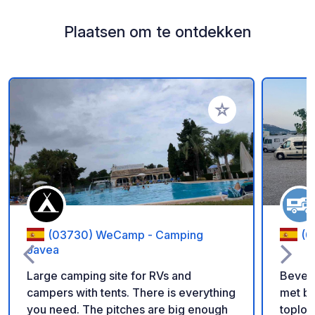
Plaatsen om te ontdekken
Voeg toe aan je fav
(03730) WeCamp - Camping
(0
Javea
Large camping site for RVs and
Beveil
campers with tents. There is everything
met b
you need. The pitches are big enough
toploc