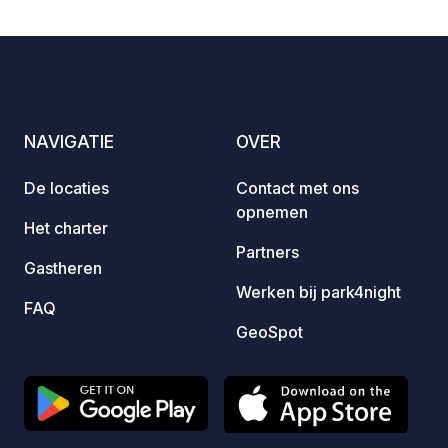
camper
is aft
uphill 
revers
4-5 pe
to find
NAVIGATIE
OVER
possibi
farm a
De locaties
Contact met ons
to buy
opnemen
fruit 
Het charter
Partners
Gastheren
Werken bij park4night
FAQ
GeoSpot