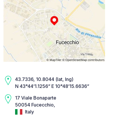
43.7336, 10.8044 (lat, lng)
N 43°44’1.1256” E 10°48’15.6636”
17 Viale Bonaparte
50054 Fucecchio,
Italy