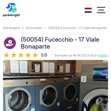
Startpagina
De locaties
(50054) Fucecchio - 17 Viale Bonaparte
(50054) Fucecchio - 17 Viale
Bonaparte
5/5
Gemaakt op 18.06.2023 door
Haiosii