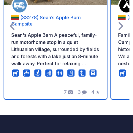
(33278) Sean’s Apple Barn
(5
Campsite
Sean's Apple Barn A peaceful, family-
Family
run motorhome stop in a quiet
Campsit
Lithuanian village, surrounded by fields
histor
and forests with a lake just an 8-minute
We are
walk away. Perfect for relaxing,
nested
cycling, walking, swimming, fishing
Biršto
(where permitted), and exploring the
will f
local countryside. Facilities • Up to 8
your c
grass motorhome pitches • Electricity
7
3
4
★
carava
Foto's
Commentaren
Beoordeling
hookups • Shower & toilet • Shared
50 pit
kitchen and washing area • Black water
100 sp
disposal (green bio chemicals only) •
forest
BBQ area • Pets welcome • Village
Campin
shop 2 km away • Two guest rooms
Cozy Pi