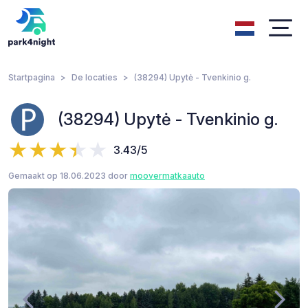
Startpagina
De locaties
(38294) Upytė - Tvenkinio g.
(38294) Upytė - Tvenkinio g.
3.43/5
Gemaakt op 18.06.2023 door
moovermatkaauto