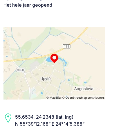
Het hele jaar geopend
55.6534, 24.2348 (lat, lng)
N 55°39’12.168” E 24°14’5.388”