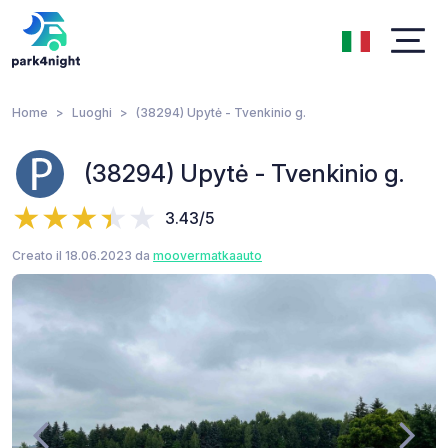
Home
Luoghi
(38294) Upytė - Tvenkinio g.
(38294) Upytė - Tvenkinio g.
3.43/5
Creato il 18.06.2023 da
moovermatkaauto