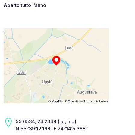
Aperto tutto l'anno
55.6534, 24.2348 (lat, lng)
N 55°39’12.168” E 24°14’5.388”