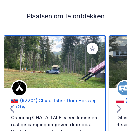
Plaatsen om te ontdekken
Voeg toe aan je fav
(97701) Chata Tále - Dom Horskej
(3
služby
Camping CHATA TALE is een kleine en
Dit is
rustige camping omgeven door bos.
Respectee