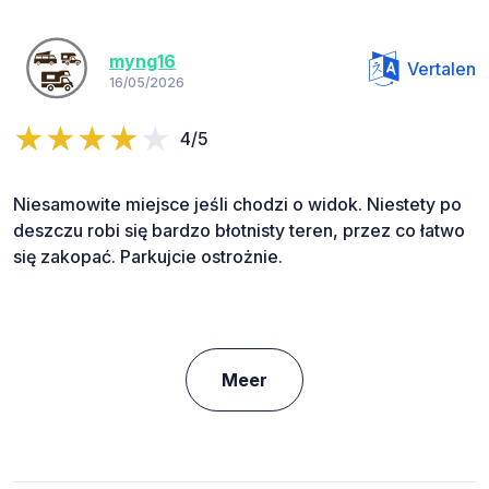
myng16
Vertalen
16/05/2026
4/5
Niesamowite miejsce jeśli chodzi o widok. Niestety po
deszczu robi się bardzo błotnisty teren, przez co łatwo
się zakopać. Parkujcie ostrożnie.
Meer