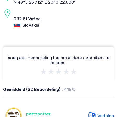
N 49°3’26.712” E 20°0’22.608”
032 61 Važec,
Slovakia
Voeg een beoordeling toe om andere gebruikers te
helpen :
★★★★★
Gemiddeld (32 Beoordeling) :
4.19/5
pottzpotter
Vertalen