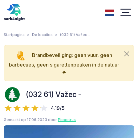
Startpagina
De locaties
(032 61) Važec -
Brandbeveiliging: geen vuur, geen
barbecues, geen sigarettenpeuken in de natuur
🔥
(032 61) Važec -
4.19/5
Gemaakt op 17.06.2023 door
Pioootrus