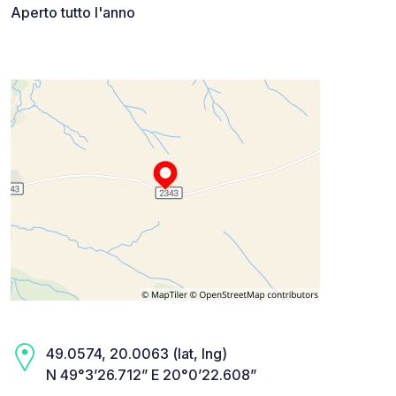
Aperto tutto l'anno
49.0574, 20.0063 (lat, lng)
N 49°3’26.712” E 20°0’22.608”