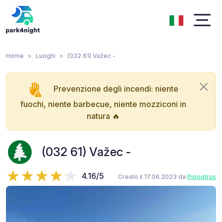
Home
Luoghi
(032 61) Važec -
Prevenzione degli incendi: niente
fuochi, niente barbecue, niente mozziconi in
natura 🔥
(032 61) Važec -
4.16/5
Creato il 17.06.2023 da
Pioootrus