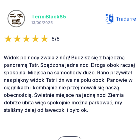
TermiBlack85
Tradurre
13/09/2025
5/5
Widok po nocy zwala z nóg! Budzisz się z bajeczną
panoramą Tatr. Spędzona jedna noc. Droga obok raczej
spokojna. Miejsca na samochody dużo. Rano przywitał
nas piękny widok Tatr i żniwa na polu obok. Panowie w
ciągnikach i kombajnie nie przejmowali się naszą
obecnością. Świetnie miejsce na jedną noc! Ziemia
dobrze ubita więc spokojnie można parkować, my
staliśmy dalej od ławeczki i było ok.