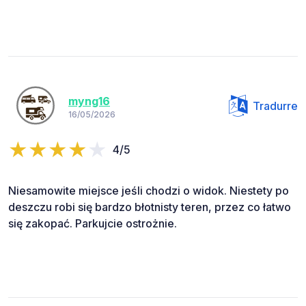
myng16
Tradurre
16/05/2026
4/5
Niesamowite miejsce jeśli chodzi o widok. Niestety po
deszczu robi się bardzo błotnisty teren, przez co łatwo
się zakopać. Parkujcie ostrożnie.