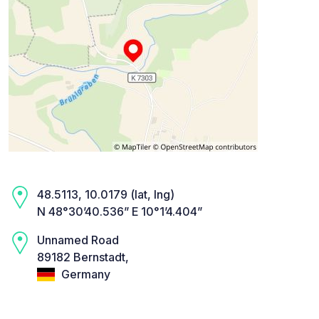
48.5113, 10.0179 (lat, lng)
N 48°30’40.536” E 10°1’4.404”
Unnamed Road
89182 Bernstadt,
Germany