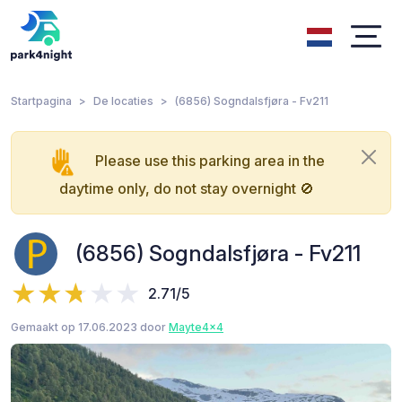
Startpagina
De locaties
(6856) Sogndalsfjøra - Fv211
Please use this parking area in the
daytime only, do not stay overnight 🚫
(6856) Sogndalsfjøra - Fv211
2.71/5
Gemaakt op 17.06.2023 door
Mayte4x4