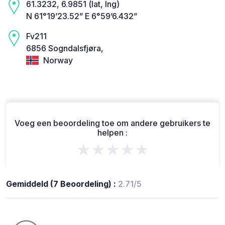
61.3232, 6.9851 (lat, lng)
N 61°19’23.52” E 6°59’6.432”
Fv211
6856 Sogndalsfjøra,
Norway
Voeg een beoordeling toe om andere gebruikers te
helpen :
★★★★★
Gemiddeld (7 Beoordeling) :
2.71/5