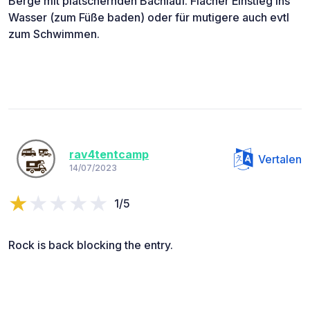
Berge mit plätschernden Bachlauf. Flacher Einstieg ins
Wasser (zum Füße baden) oder für mutigere auch evtl
zum Schwimmen.
rav4tentcamp
Vertalen
14/07/2023
1/5
Rock is back blocking the entry.