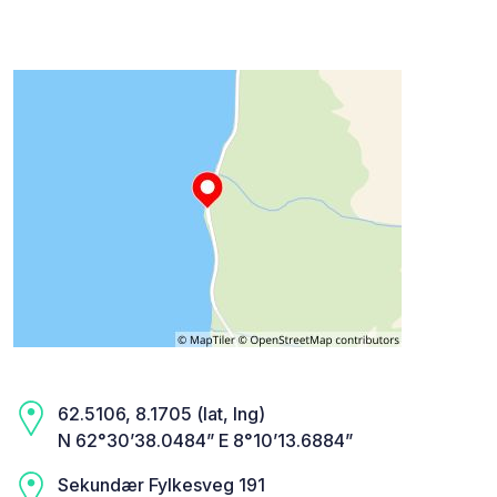
62.5106, 8.1705 (lat, lng)
N 62°30’38.0484” E 8°10’13.6884”
Sekundær Fylkesveg 191