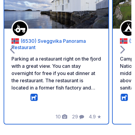
(6530) Sveggvika Panorama
(2
Restaurant
Parking at a restaurant right on the fjord
Campsi
with a great view. You can stay
Nation
overnight for free if you eat dinner at
middle
the restaurant. The restaurant is
above 
located in a former fish factory and
sanitar
also offers breakfast for campers.
single
Currently, no services are available,
toilet
but the owner plans to add basics like
There 
electricity over the next 12 months.
10
29
4.9
★
the san
Foto's
Commentaren
Beoordeling
carava
differe