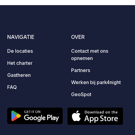
on sit
The pl
on tou
Danish
COOP m
NAVIGATIE
OVER
recomm
delici
De locaties
Contact met ons
the mo
opnemen
Het charter
Partners
Gastheren
Werken bij park4night
FAQ
GeoSpot