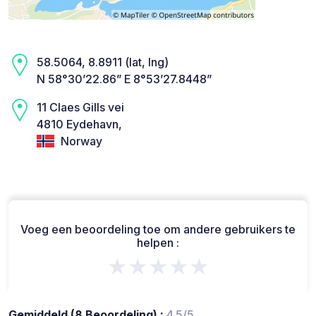
58.5064, 8.8911 (lat, lng)
N 58°30’22.86” E 8°53’27.8448”
11 Claes Gills vei
4810 Eydehavn,
Norway
Voeg een beoordeling toe om andere gebruikers te
helpen :
★★★★★
Gemiddeld (8 Beoordeling) :
4.5/5