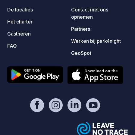
overnachting gratis bij Neset en 10
De locaties
Contact met ons
andere deelnemende campings van de
opnemen
Camping Sørlandet-groep!
Het charter
Partners
Gastheren
Werken bij park4night
FAQ
GeoSpot