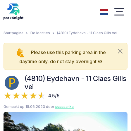
Startpagina
De locaties
(4810) Eydehavn - 11 Claes Gills vei
Please use this parking area in the
daytime only, do not stay overnight 🚫
(4810) Eydehavn - 11 Claes Gills
vei
4.5/5
Gemaakt op 15.06.2023 door
susssanka