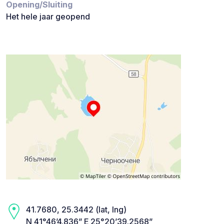
Opening/Sluiting
Het hele jaar geopend
41.7680, 25.3442 (lat, lng)
N 41°46’4.836” E 25°20’39.2568”