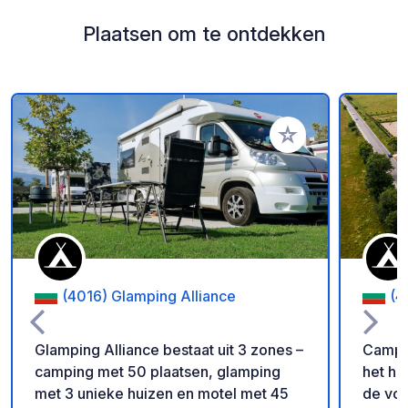
Plaatsen om te ontdekken
Voeg toe aan je fav
(4016) Glamping Alliance
(4
Glamping Alliance bestaat uit 3 zones –
Campin
camping met 50 plaatsen, glamping
het ha
met 3 unieke huizen en motel met 45
de voe