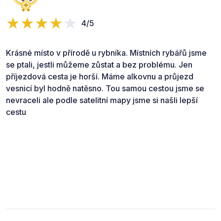
4/5
Krásné místo v přírodě u rybníka. Místních rybářů jsme
se ptali, jestli můžeme zůstat a bez problému. Jen
příjezdová cesta je horší. Máme alkovnu a průjezd
vesnicí byl hodně natěsno. Tou samou cestou jsme se
nevraceli ale podle satelitní mapy jsme si našli lepší
cestu