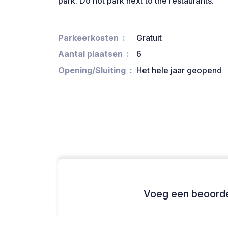
park. Do not park next to the restaurants.
Parkeerkosten
Gratuit
Aantal plaatsen
6
Opening/Sluiting
Het hele jaar geopend
Voeg een beoordel