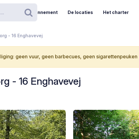
Abonnement
De locaties
Het charter
Zoeken
org - 16 Enghavevej
iging: geen vuur, geen barbecues, geen sigarettenpeuken i
g - 16 Enghavevej