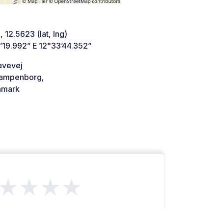
 12.5623 (lat, lng)
’19.992” E 12°33’44.352”
avevej
ampenborg,
mark
★★★★