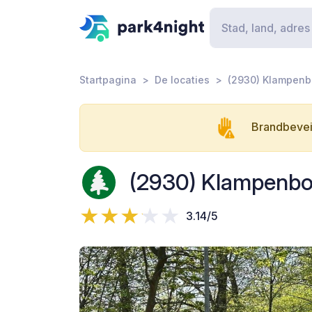
Startpagina
De locaties
(2930) Klampenb
Brandbeveil
(2930) Klampenbor
3.14/5