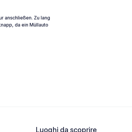
r anschließen. Zu lang
knapp, da ein Müllauto
Luoghi da scoprire