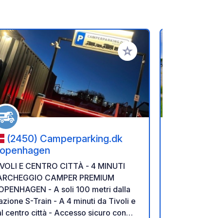
referiti
Aggiungi ai tuoi preferiti
(2450) Camperparking.dk
(2650)
openhagen
Benvenuti al po
IVOLI E CENTRO CITTÀ - 4 MINUTI
turistico più
ARCHEGGIO CAMPER PREMIUM
Bay Beach Pa
NHAGEN - A soli 100 metri dalla
numerosi clu
azione S-Train - A 4 minuti da Tivoli e
Sailing Club
l centro città - Accesso sicuro con