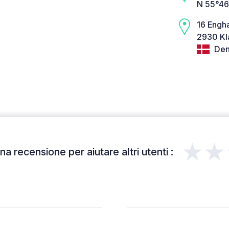
N 55°46
16 Engh
2930 Kl
Den
★★
a recensione per aiutare altri utenti :