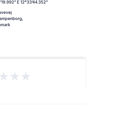
’19.992” E 12°33’44.352”
avevej
ampenborg,
mark
★★★