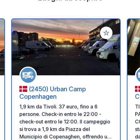
i ai tuoi preferiti
Aggiungi ai tuoi p
(2450) Urban Camp
Copenhagen
C
1,9 km da Tivoli. 37 euro, fino a 6
T
persone. Check-in entro le 22:00 -
P
check-out entro le 12:00. Il campeggio
COPE
si trova a 1,9 km da Piazza del
st
Municipio di Copenaghen, offrendo un
da