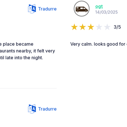
ogt
Tradurre
14/03/2025
3/5
the place became
Very calm. looks good for 
rants nearby, it felt very
 late into the night.
Tradurre