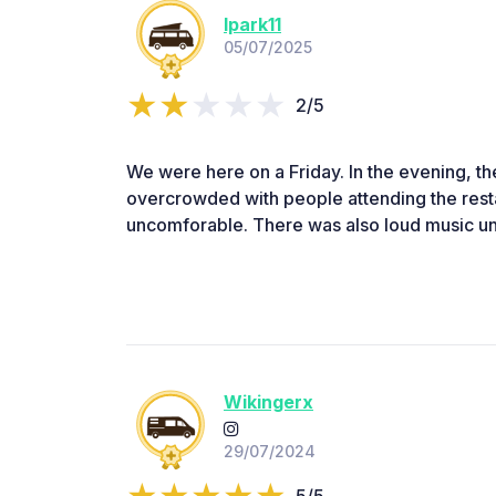
lpark11
05/07/2025
2/5
We were here on a Friday. In the evening, 
overcrowded with people attending the restau
uncomforable. There was also loud music until
Wikingerx
29/07/2024
5/5