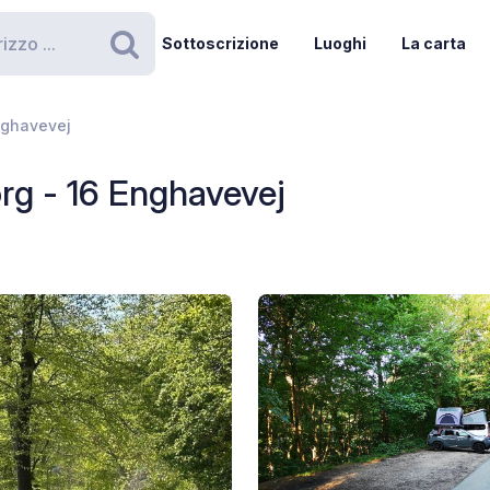
Sottoscrizione
Luoghi
La carta
Ricerca
nghavevej
g - 16 Enghavevej