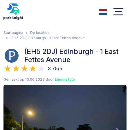
Startpagina
De locaties
(EH5 2DJ) Edinburgh - 1 East Fettes Avenue
(EH5 2DJ) Edinburgh - 1 East
Fettes Avenue
3.75/5
Gemaakt op 13.06.2023 door
EtienneTyto