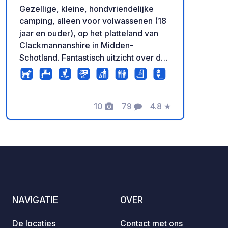
Gezellige, kleine, hondvriendelijke
camping, alleen voor volwassenen (18
jaar en ouder), op het platteland van
Clackmannanshire in Midden-
Schotland. Fantastisch uitzicht over de
heuvels van Ochil en het boerenland.
Onze 8 grote, verharde staanplaatsen
zijn het hele jaar geopend (behalve in
januari) en hebben privéwater, een
10
79
4.8
★
Foto's
Commentaren
Beoordeling
afvoer voor grijs water en een
elektriciteitsaansluiting op elke plaats.
Er zijn verwarmde toiletten, een afvoer
voor zwart water, een recyclegebied,
gratis wifi, een afwasbak, 10 kWh
elektriciteit (meer kan indien nodig
worden bijgekocht) en gebruik van een
NAVIGATIE
OVER
pitstop, alles inbegrepen in de
plaatsprijs. Er is veel te doen en te
De locaties
Contact met ons