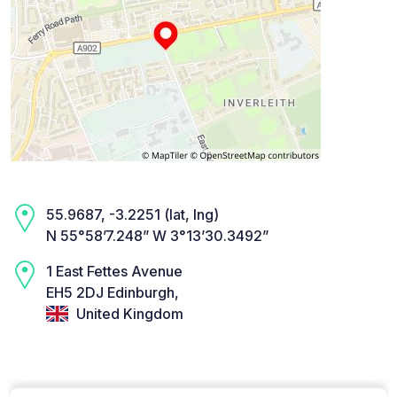
55.9687, -3.2251 (lat, lng)
N 55°58’7.248” W 3°13’30.3492”
1 East Fettes Avenue
EH5 2DJ Edinburgh,
United Kingdom