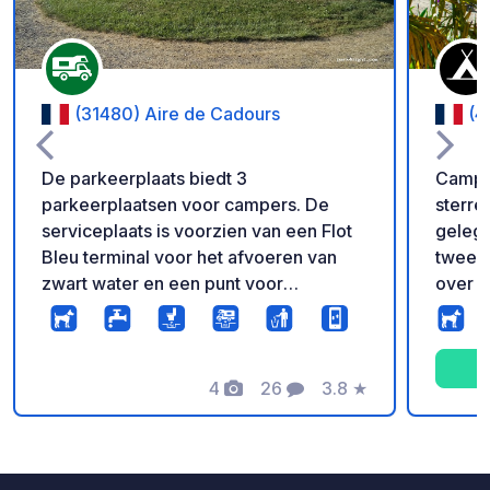
(31480) Aire de Cadours
(4
De parkeerplaats biedt 3
Campin
parkeerplaatsen voor campers. De
sterre
serviceplaats is voorzien van een Flot
gelege
Bleu terminal voor het afvoeren van
twee s
zwart water en een punt voor
over m
waterdistributie. De terminal is 7 dagen
natuurpracht. Of 
per week toegankelijk met betaling per
vissen
creditcard (3€/20min) Hij is uitgerust
water:
met een waterverdeelpistool, een
4
26
3.8
★
paradi
Foto's
Commentaren
Beoordeling
slanghaspel, een binnenafvoerluik en
met ka
een spoelsproeier. Op deze locatie
opblaas
treft u tevens de aanwezigheid van een
viervo