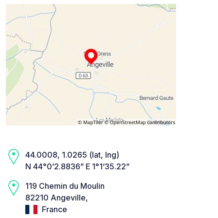
44.0008, 1.0265 (lat, lng)
N 44°0’2.8836” E 1°1’35.22”
119 Chemin du Moulin
82210 Angeville,
France