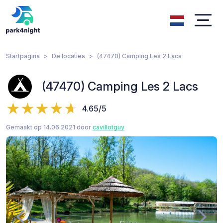
Startpagina
De locaties
(47470) Camping Les 2 Lacs
(47470) Camping Les 2 Lacs
4.65/5
Gemaakt op 14.06.2021 door
cavillotguy