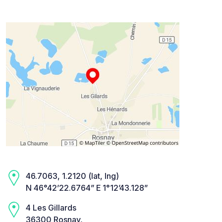
46.7063, 1.2120 (lat, lng)
N 46°42’22.6764” E 1°12’43.128”
4 Les Gillards
36300 Rosnay,