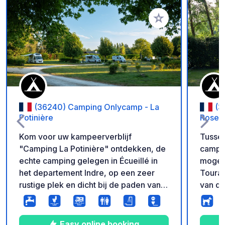
Voeg toe aan je fav
(36240) Camping Onlycamp - La
(3
Potinière
Roser
Kom voor uw kampeerverblijf
Tussen
"Camping La Potinière" ontdekken, de
campin
echte camping gelegen in Écueillé in
mogeli
het departement Indre, op een zeer
Touraine 
rustige plek en dicht bij de paden van
van de
het regionale natuurpark van de
direct
Brenne, de dierentuin van Beauval, het
buiten
land van de duizend vijvers om de "tuin
(famil
Easy online booking