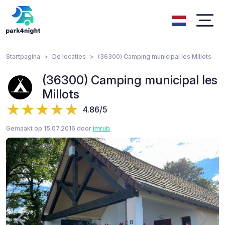
Startpagina
De locaties
(36300) Camping municipal les Millots
(36300) Camping municipal les
Millots
4.86/5
Gemaakt op 15.07.2016 door
jmrub