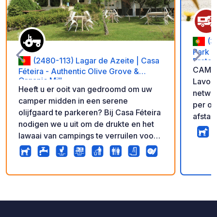
(3
Park d
(2480-113) Lagar de Azeite | Casa
Prata 
CAMPI
Féteira - Authentic Olive Grove &
Organic Mill
Lavos,
Heeft u er ooit van gedroomd om uw
netwer
camper midden in een serene
per ov
olijfgaard te parkeren? Bij Casa Féteira
afstan
nodigen we u uit om de drukte en het
Rustig
lawaai van campings te verruilen voor
onger
sterrenhemels, frisse buitenlucht en vijf
fietsr
generaties authentieke Portugese
beginn
olijfolietraditie. ✨Wat maakt onze plek
naar d
extra bijzonder? - Gratis rondleiding en
15
393
4.9
★
Park.
Foto's
Commentaren
Beoordeling
proeverij in de olijfmolen
(inbegrepen!): Elk verblijf is inclusief
een rondleiding door onze moderne,