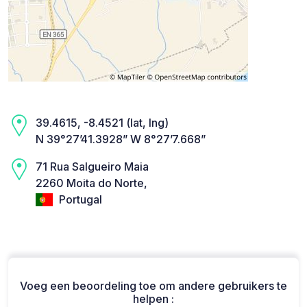
39.4615, -8.4521 (lat, lng)
N 39°27’41.3928” W 8°27’7.668”
71 Rua Salgueiro Maia
2260 Moita do Norte,
Portugal
Voeg een beoordeling toe om andere gebruikers te
helpen :