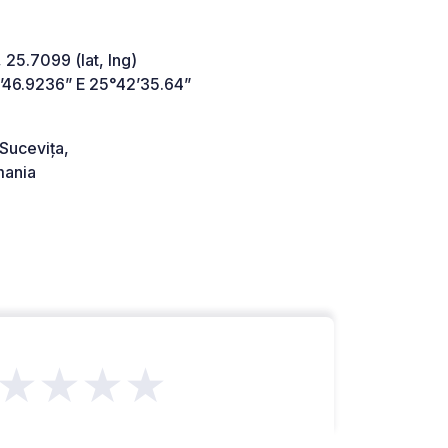
 25.7099 (lat, lng)
’46.9236” E 25°42’35.64”
Sucevița,
ania
★★★★