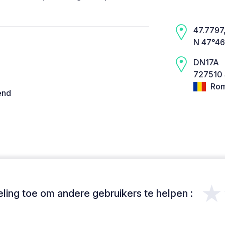
47.7797,
N 47°46
DN17A
727510 
Rom
end
★
ing toe om andere gebruikers te helpen :