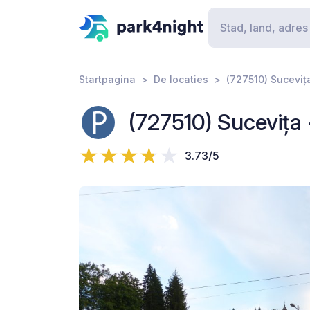
Startpagina
De locaties
(727510) Suceviț
(727510) Sucevița
3.73/5