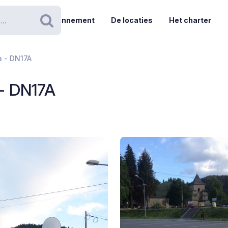
Abonnement
De locaties
Het charter
Zoeken
a - DN17A
 - DN17A