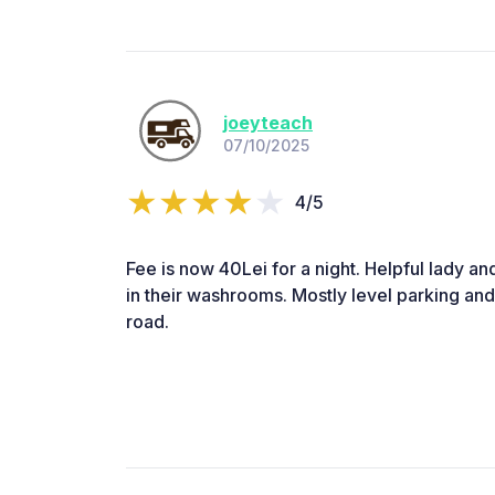
joeyteach
07/10/2025
4/5
Fee is now 40Lei for a night. Helpful lady an
in their washrooms. Mostly level parking an
road.