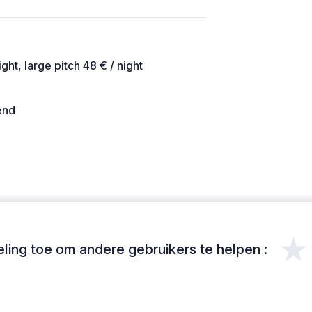
ight, large pitch 48 € / night
end
★
ing toe om andere gebruikers te helpen :