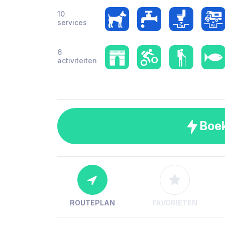
10
services
6
activiteiten
Boe
ROUTEPLAN
FAVORIETEN