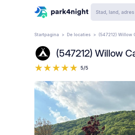
Startpagina
De locaties
(547212) Willow
(547212) Willow 
5/5