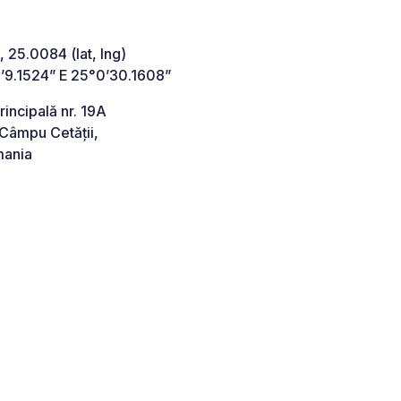
 25.0084 (lat, lng)
’9.1524” E 25°0’30.1608”
rincipală nr. 19A
Câmpu Cetății,
ania