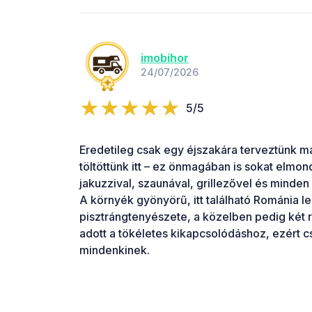
imobihor
24/07/2026
5/5
Eredetileg csak egy éjszakára terveztünk ma
töltöttünk itt – ez önmagában is sokat elmond
jakuzzival, szaunával, grillezővel és minden
A környék gyönyörű, itt található Románia 
pisztrángtenyészete, a közelben pedig két 
adott a tökéletes kikapcsolódáshoz, ezért c
mindenkinek.