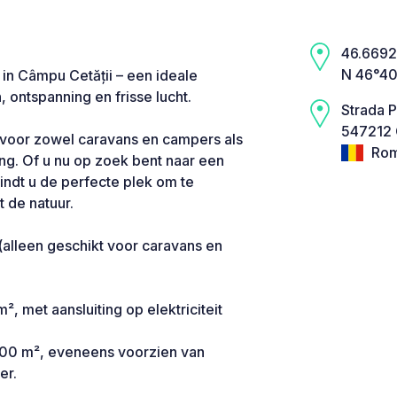
46.6692,
N 46°40
in Câmpu Cetății – een ideale
ontspanning en frisse lucht.
Strada P
547212 
n voor zowel caravans en campers als
Rom
ing. Of u nu op zoek bent naar een
indt u de perfecte plek om te
 de natuur.
 (alleen geschikt voor caravans en
, met aansluiting op elektriciteit
–100 m², eveneens voorzien van
er.