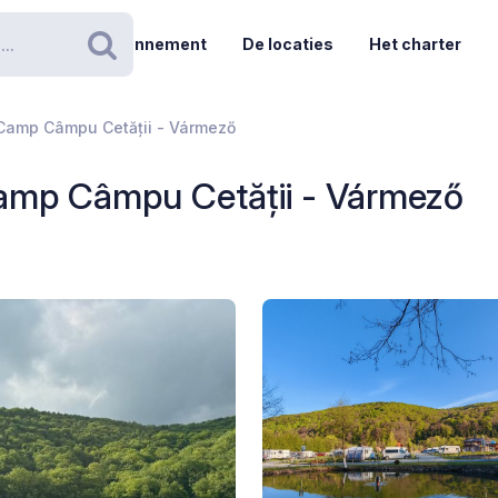
Abonnement
De locaties
Het charter
Zoeken
 Camp Câmpu Cetății - Vármező
Camp Câmpu Cetății - Vármező