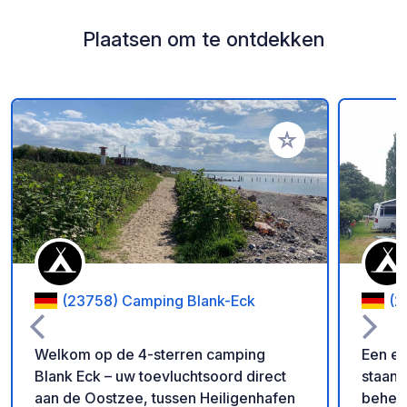
Plaatsen om te ontdekken
Voeg toe aan je fav
(23758) Camping Blank-Eck
(2
Welkom op de 4-sterren camping
Een e
Blank Eck – uw toevluchtsoord direct
staanp
aan de Oostzee, tussen Heiligenhafen
beheer