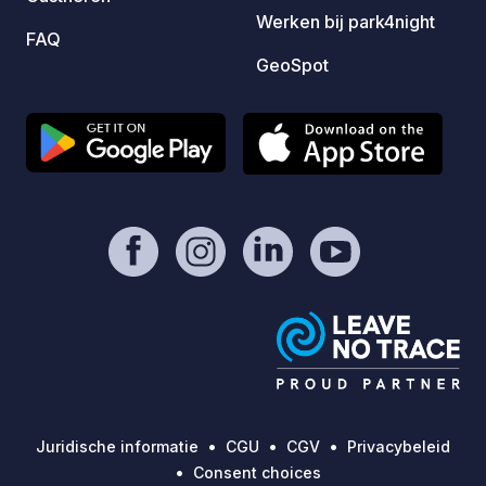
Werken bij park4night
32,50 in het hoogseizoen
FAQ
GeoSpot
Juridische informatie
CGU
CGV
Privacybeleid
Consent choices