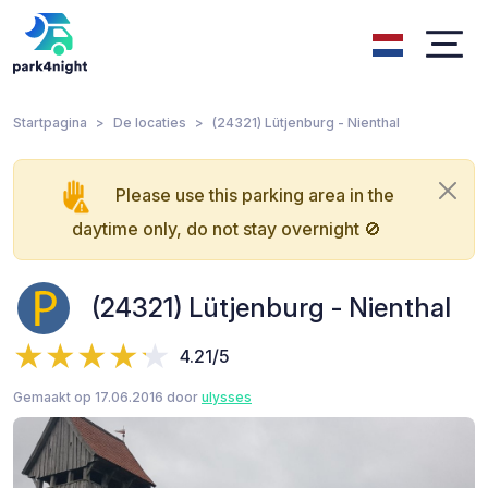
Startpagina
De locaties
(24321) Lütjenburg - Nienthal
Please use this parking area in the
daytime only, do not stay overnight 🚫
(24321) Lütjenburg - Nienthal
4.21/5
Gemaakt op 17.06.2016 door
ulysses