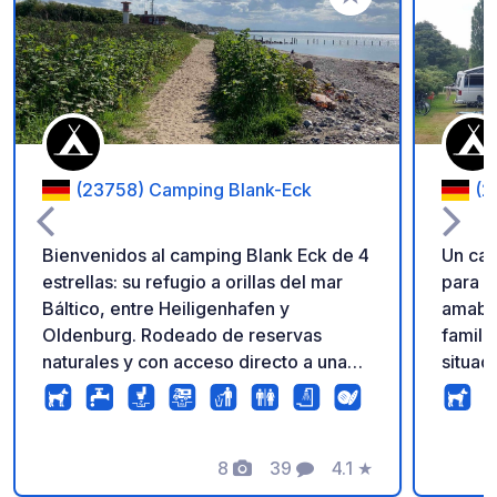
Añadir a tus favorito
(23758) Camping Blank-Eck
(2
Bienvenidos al camping Blank Eck de 4
Un cam
estrellas: su refugio a orillas del mar
para a
Báltico, entre Heiligenhafen y
amable
Oldenburg. Rodeado de reservas
famili
naturales y con acceso directo a una
situad
playa natural, nuestro camping familiar
Nuestr
ofrece paz y tranquilidad lejos del
diseña
turismo de masas. Disfrute de
aunque
modernas instalaciones sanitarias,
8
39
4.1
★
desde 
Fotos
Comentarios
Calificación
gimnasio, una pequeña tienda de
prefie