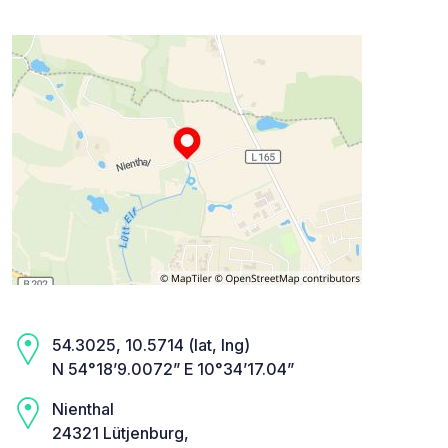
54.3025, 10.5714 (lat, lng)
N 54°18’9.0072” E 10°34’17.04”
Nienthal
24321 Lütjenburg,