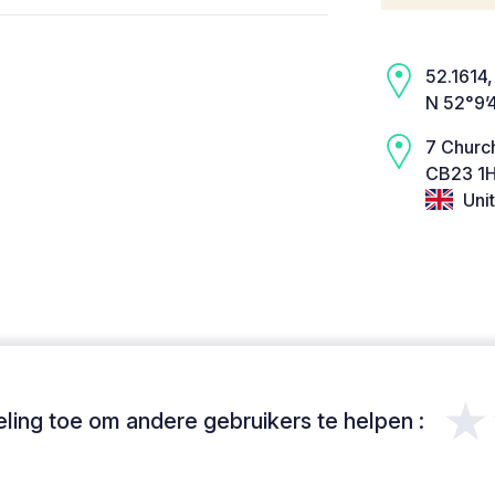
52.1614,
N 52°9’
7 Church
CB23 1H
Uni
★
ing toe om andere gebruikers te helpen :