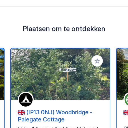
Plaatsen om te ontdekken
oe aan je favorieten
Voeg toe aan je 
(IP13 0NJ) Woodbridge -
Palegate Cottage