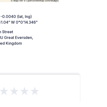
 -0.0040 (lat, lng)
41.04” W 0°0’14.346”
 Street
U Great Eversden,
ted Kingdom
★★★★