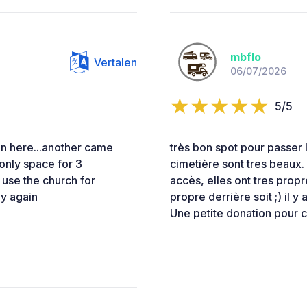
mbflo
Vertalen
06/07/2026
5/5
an here...another came
très bon spot pour passer la
.only space for 3
cimetière sont tres beaux. I
t use the church for
accès, elles ont tres propres
ay again
propre derrière soit ;) il y
Une petite donation pour c