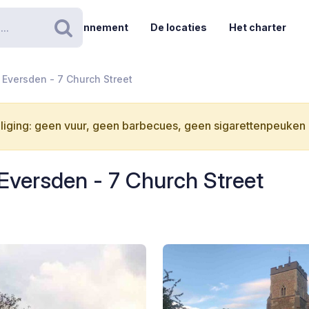
Abonnement
De locaties
Het charter
Zoeken
 Eversden - 7 Church Street
iging: geen vuur, geen barbecues, geen sigarettenpeuken i
Eversden - 7 Church Street