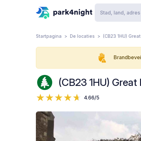
Startpagina
De locaties
(CB23 1HU) Great
Brandbeveil
(CB23 1HU) Great 
4.66/5