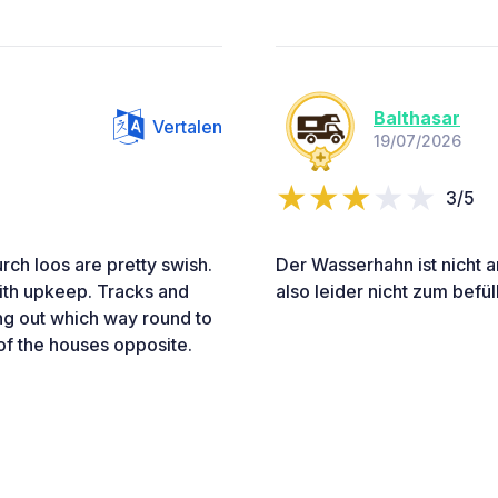
Balthasar
Vertalen
19/07/2026
3/5
rch loos are pretty swish.
Der Wasserhahn ist nicht a
ith upkeep. Tracks and
also leider nicht zum bef
ing out which way round to
 of the houses opposite.