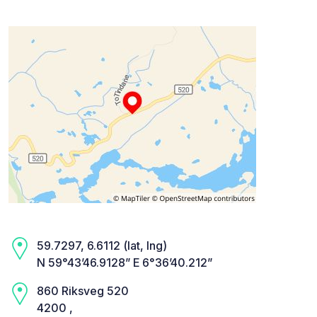
59.7297, 6.6112 (lat, lng)
N 59°43’46.9128” E 6°36’40.212”
860 Riksveg 520
4200 ,