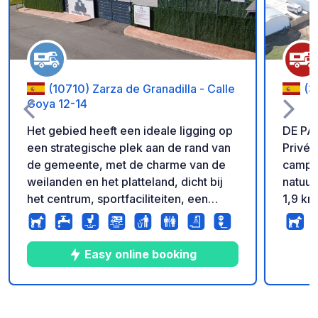
(10710) Zarza de Granadilla - Calle
(3
Goya 12-14
Het gebied heeft een ideale ligging op
DE PA
een strategische plek aan de rand van
Privét
de gemeente, met de charme van de
camper
weilanden en het platteland, dicht bij
natuur
het centrum, sportfaciliteiten, een
1,9 km
gemeentelijk zwembad, restaurants,
werelderfgoed. 
winkels, een tabakswinkel, een
29 par
apotheek en een tankstation.
elektri
Easy online booking
Aansluiting op de snelweg A66 op
slechts 6 km afstand. Monumenten om
te bezoeken: het middeleeuwse dorp
10
186
4.9
★
Foto's
Commentaren
Beoordeling
Granadilla, de Romeinse ruïnes van