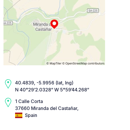
40.4839, -5.9956 (lat, lng)
N 40°29’2.0328” W 5°59’44.268”
1 Calle Corta
37660 Miranda del Castañar,
Spain