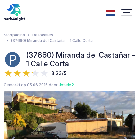
Startpagina
De locaties
(37660) Miranda del Castañar - 1 Calle Corta
(37660) Miranda del Castañar -
1 Calle Corta
3.23/5
Gemaakt op 05.06.2016 door
Josele2