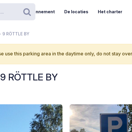
Abonnement
De locaties
Het charter
Zoeken
 - 9 RÖTTLE BY
e use this parking area in the daytime only, do not stay over
- 9 RÖTTLE BY