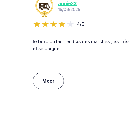
annie33
15/06/2025
4/5
le bord du lac , en bas des marches , est tr
et se baigner .
Meer