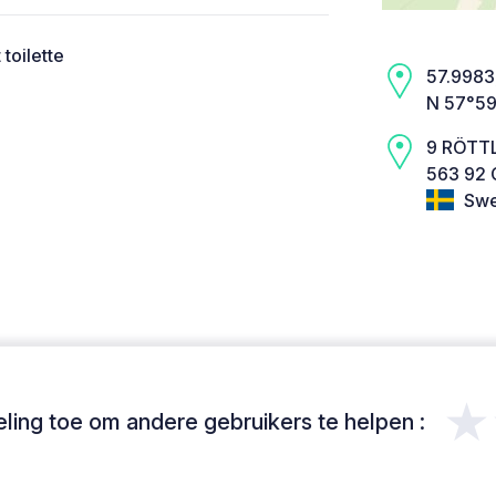
toilette
57.9983,
N 57°59
9 RÖTT
563 92 
Swe
★
ing toe om andere gebruikers te helpen :