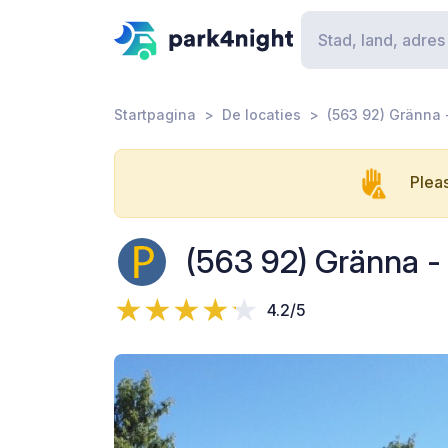
Startpagina
De locaties
(563 92) Gränna
Pleas
(563 92) Gränna 
4.2/5