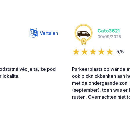
Cato3621
Vertalen
09/09/2025
5/5
dstatná věc je ta, že pod
Parkeerplaats op wandelaf
 lokalita.
ook picknickbanken aan het
met de ondergaande zon. 
(september), toen was er b
rusten. Overnachten niet 