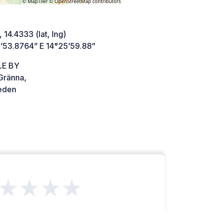
 14.4333 (lat, lng)
’53.8764” E 14°25’59.88”
LE BY
Gränna,
den
★★★★