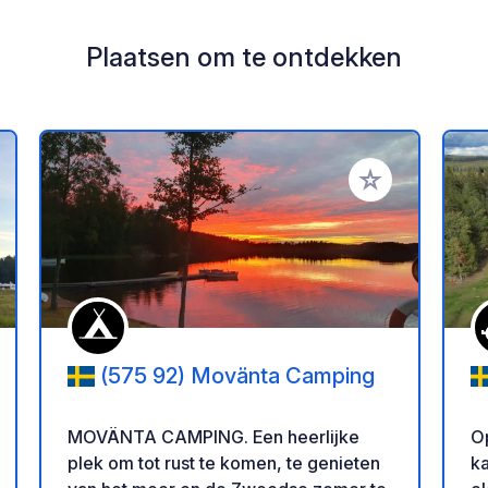
Plaatsen om te ontdekken
oe aan je favorieten
Voeg toe aan je 
(575 92) Movänta Camping
MOVÄNTA CAMPING. Een heerlijke
O
plek om tot rust te komen, te genieten
k