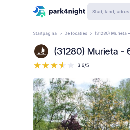
Startpagina
De locaties
(31280) Murieta 
(31280) Murieta -
3.6/5