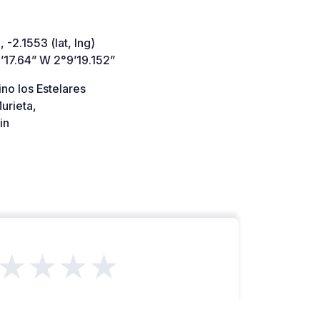
 -2.1553 (lat, lng)
’17.64” W 2°9’19.152”
no los Estelares
urieta,
in
★★★★