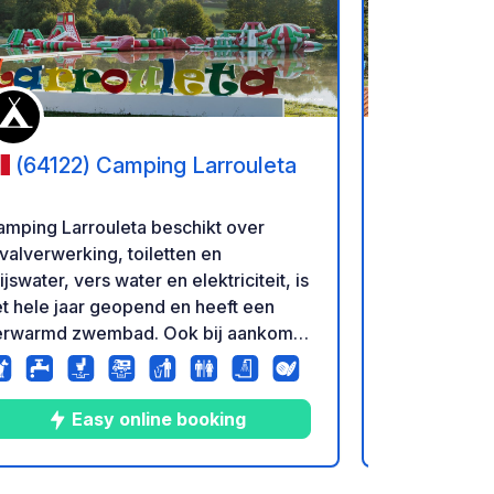
favorieten
Voeg toe aan je favorieten
(64122) Camping Larrouleta
(09211
Park de Fr
Médiévale
mping Larrouleta beschikt over
Ontsnap naa
valverwerking, toiletten en
middeleeuws
ijswater, vers water en elektriciteit, is
Deze camper
t hele jaar geopend en heeft een
spectaculair
erwarmd zwembad. Ook bij aankomst
een prachtig
 avonds kunt u de volgende dag
versterkte 
checken en betalen.
hangende hu
wandelroutes
Easy online booking
comfortabel
andere kant
elektriciteit