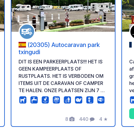
oe aan je favorieten
Voeg toe aan je 
(20305) Autocaravan park
txingudi
Ca
DIT IS EEN PARKEERPLAATS!!! HET IS
af
GEEN KAMPEERPLAATS OF
gr
RUSTPLAATS. HET IS VERBODEN OM
he
ITEMS UIT DE CARAVAN OF CAMPER
v
TE HALEN. ONZE PLAATSEN ZIJN 7 BIJ
's
3,5 METER. Voertuigen langer dan 7,5
in
meter, inclusief fietsen, motoren of
aanhangers, dienen vooraf te bellen
8
440
4
★
om een speciale plek te reserveren.
deling
Foto's
Commentaren
Beoordeling
Vermijd gedoe en reserveer vooraf.
Deze camper- en