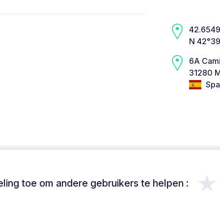
42.6549,
N 42°39
6A Cami
31280 M
Spa
★
ing toe om andere gebruikers te helpen :