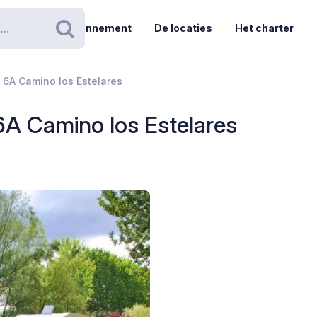
Abonnement
De locaties
Het charter
Zoeken
- 6A Camino los Estelares
 6A Camino los Estelares