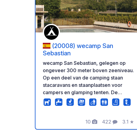
Voeg t
(20008) wecamp San
Sebastian
wecamp San Sebastian, gelegen op
ongeveer 300 meter boven zeeniveau.
Op een deel van de camping staan
stacaravans en staanplaatsen voor
campers en glamping tenten. De
standplaatsen zijn 60m2 groot, waar
alle soorten caravans en campers op
passen. Plus en Premium plaatsen zijn
10
422
3.1
★
inclusief elektriciteit.
Foto's
Commentaren
Beoor