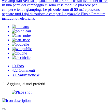
wecamp San Sebastian, situato a circa 300 metri sul livello del mare.
In una parte del campeggio ci sono case mobili e piazzole per
camper e tende glamping. Le piazzole sono di 60 m2 e possono
ospitare tutti i tipi di roulotte e camper. Le piazzole Plus e Premium
includono l'elettricità.
10
Foto
422
Commenti
3.1
Valutazione
★
Aggiungi ai tuoi preferiti