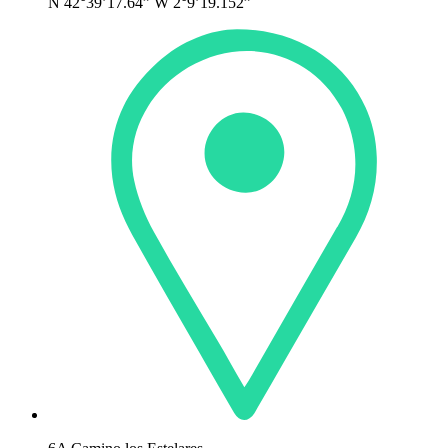
N 42°39’17.64” W 2°9’19.152”