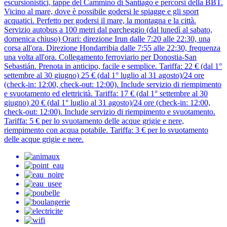
escursionistici, tappe del Cammino di Santiago e percorsi della BBT.
Vicino al mare, dove è possibile godersi le spiagge e gli sport
acquatici. Perfetto per godersi il mare, la montagna e la città.
Servizio autobus a 100 metri dal parcheggio (dal lunedì al sabato,
domenica chiuso) Orari: direzione Irun dalle 7:20 alle 22:30, una
corsa all'ora. Direzione Hondarribia dalle 7:55 alle 22:30, frequenza
una volta all'ora. Collegamento ferroviario per Donostia-San
Sebastián. Prenota in anticipo, facile e semplice. Tariffa: 22 € (dal 1°
settembre al 30 giugno) 25 € (dal 1° luglio al 31 agosto)/24 ore
(check-in: 12:00, check-out: 12:00). Include servizio di riempimento
e svuotamento ed elettricità. Tariffa: 17 € (dal 1° settembre al 30
giugno) 20 € (dal 1° luglio al 31 agosto)/24 ore (check-in: 12:00,
check-out: 12:00). Include servizio di riempimento e svuotamento.
Tariffa: 5 € per lo svuotamento delle acque grigie e nere,
riempimento con acqua potabile. Tariffa: 3 € per lo svuotamento
delle acque grigie e nere.