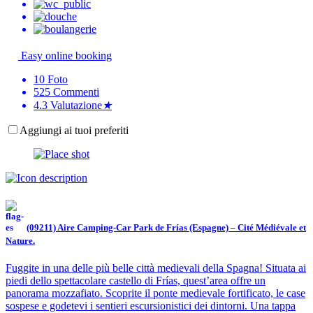
Easy online booking
10
Foto
525
Commenti
4.3
Valutazione
★
Aggiungi ai tuoi preferiti
(09211) Aire Camping-Car Park de Frías (Espagne) – Cité Médiévale et
Nature.
Fuggite in una delle più belle città medievali della Spagna! Situata ai
piedi dello spettacolare castello di Frías, quest’area offre un
panorama mozzafiato. Scoprite il ponte medievale fortificato, le case
sospese e godetevi i sentieri escursionistici dei dintorni. Una tappa