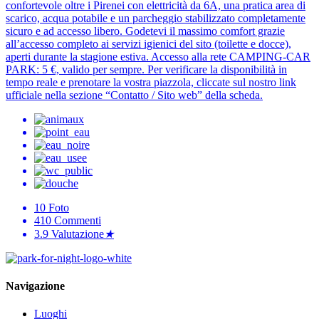
confortevole oltre i Pirenei con elettricità da 6A, una pratica area di
scarico, acqua potabile e un parcheggio stabilizzato completamente
sicuro e ad accesso libero. Godetevi il massimo comfort grazie
all’accesso completo ai servizi igienici del sito (toilette e docce),
aperti durante la stagione estiva. Accesso alla rete CAMPING-CAR
PARK: 5 €, valido per sempre. Per verificare la disponibilità in
tempo reale e prenotare la vostra piazzola, cliccate sul nostro link
ufficiale nella sezione “Contatto / Sito web” della scheda.
10
Foto
410
Commenti
3.9
Valutazione
★
Navigazione
Luoghi