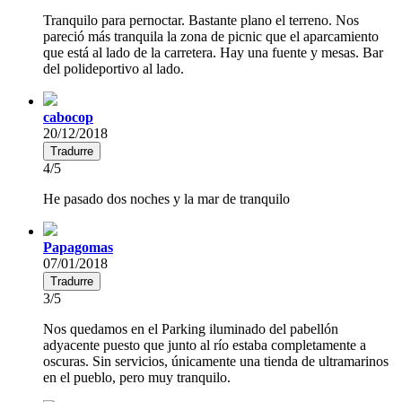
Tranquilo para pernoctar. Bastante plano el terreno. Nos
pareció más tranquila la zona de picnic que el aparcamiento
que está al lado de la carretera. Hay una fuente y mesas. Bar
del polideportivo al lado.
cabocop
20/12/2018
Tradurre
4/5
He pasado dos noches y la mar de tranquilo
Papagomas
07/01/2018
Tradurre
3/5
Nos quedamos en el Parking iluminado del pabellón
adyacente puesto que junto al río estaba completamente a
oscuras. Sin servicios, únicamente una tienda de ultramarinos
en el pueblo, pero muy tranquilo.