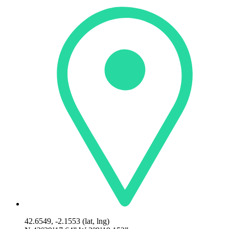
42.6549, -2.1553 (lat, lng)