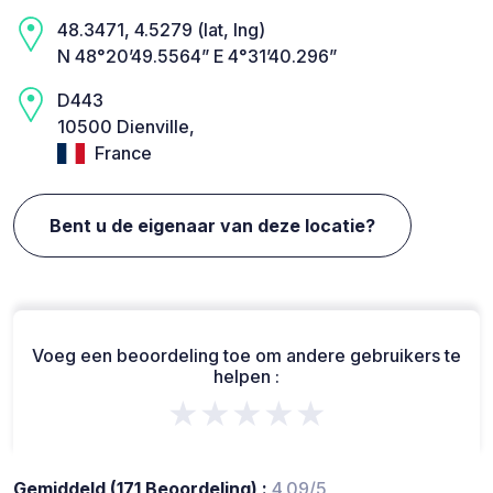
48.3471, 4.5279 (lat, lng)
N 48°20’49.5564” E 4°31’40.296”
D443
10500 Dienville,
France
Bent u de eigenaar van deze locatie?
Voeg een beoordeling toe om andere gebruikers te
helpen :
★★★★★
Gemiddeld (171 Beoordeling) :
4.09/5