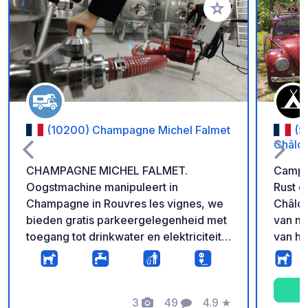
Voeg toe aan je fav
(10200) Champagne Michel Falmet
(5
Châlo
CHAMPAGNE MICHEL FALMET.
Campi
Oogstmachine manipuleert in
Rust e
Champagne in Rouvres les vignes, we
Châlo
bieden gratis parkeergelegenheid met
van na
toegang tot drinkwater en elektriciteit.
van he
8 parkeerplaatsen beschikbaar op een
Deze c
vlakke en gestabiliseerde plaats. We
ha hal
bieden u ook een rondleiding door
op tra
onze faciliteiten en uitleg over hoe
3
49
4.9
★
campin