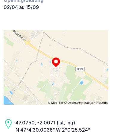
Opening/Sluiting
02/04 au 15/09
47.0750, -2.0071 (lat, lng)
N 47°4’30.0036” W 2°0’25.524”