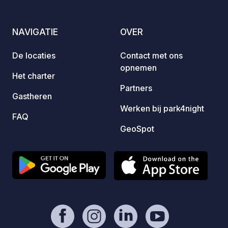
toegestaan door de gemeente. Het
zwempa
centrum is momenteel toegankelijk met
waarva
NAVIGATIE
OVER
de toegangscode voor de poort: 1800
gecom
binne
De locaties
Contact met ons
opnemen
Het charter
Partners
Gastheren
Werken bij park4night
FAQ
GeoSpot